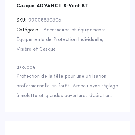
Casque ADVANCE X-Vent BT
SKU:
00008880806
Catégorie :
Accessoires et équipements
,
Équipements de Protection Individuelle
,
Visière et Casque
276.00
€
Protection de la tête pour une utilisation
professionnelle en forêt. Arceau avec réglage
à molette et grandes ouvertures d’aération
pour un confort optimal. Autocollants
réfléchissants pour plus
de sécurité et une bonne visibilité. Equipé
d’une protection auditive électronique :