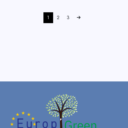
Casque conçu en mettant l’accent sur
l’ergonomie : les muscles du cou sont
1
2
3
soulagés grâce à une répartition optimisée du
poids, même lorsque la visière et la protection
auditive sont en position de stationnement.
La position de stationnement particulièrement
compacte de la visière et de la protection
auditive permet d’éviter de se coincer dans
les branches.