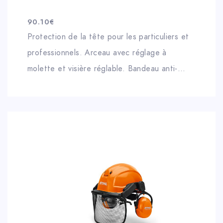
90.10
€
Protection de la tête pour les particuliers et
professionnels. Arceau avec réglage à
molette et visière réglable. Bandeau anti-
transpiration en similicuir. Ce casque conçu en
mettant l’accent sur l’ergonomie : les muscles
du cou sont protégés grâce à une meilleure
répartition du poids, même en position de
stationnement. La position de stationnement
particulièrement compacte de la visière et de
la protection auditive permet d’éviter de se
coincer dans les branches.