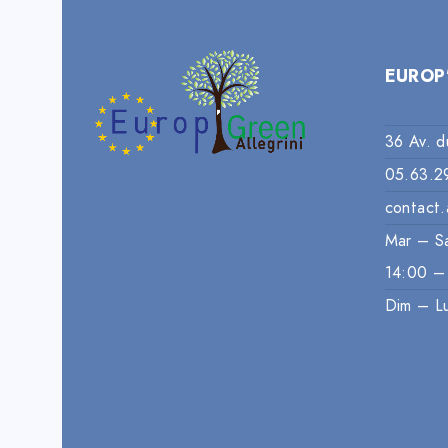
EUROP
36 Av. d
05.63.2
contact.
Mar – S
14:00 –
Dim – L