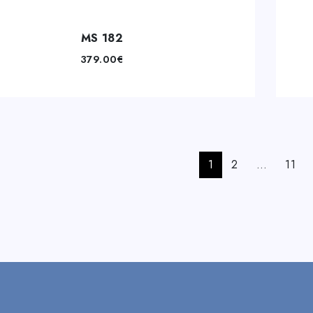
MS 182
379.00
€
1
2
…
11