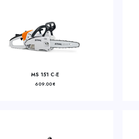
MS 151 C-E
609.00
€