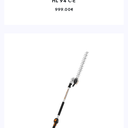
HL 94 C-E
999.00
€