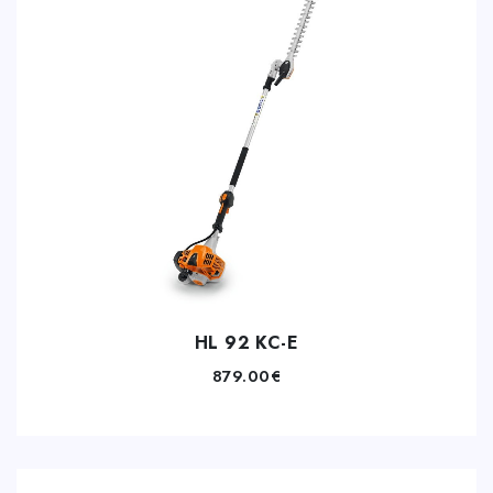
HL 92 KC-E
879.00
€