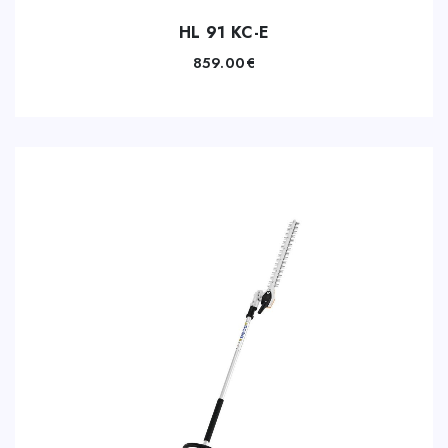
HL 91 KC-E
859.00
€