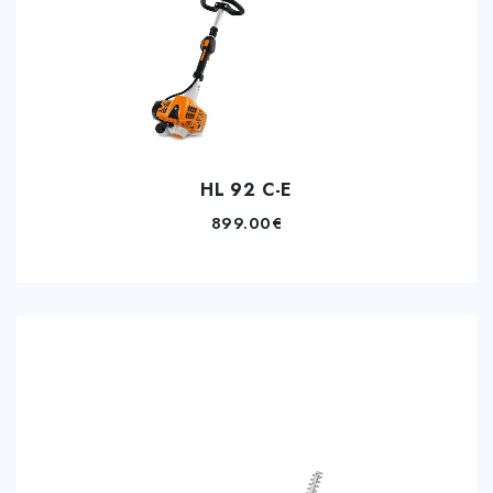
HL 92 C-E
899.00
€