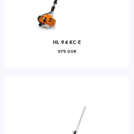
HL 94 KC-E
979.00
€