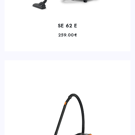
SE 62 E
259.00
€