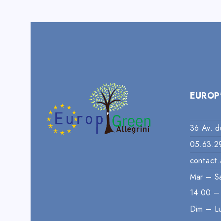
EUROP
36 Av. d
05.63.2
contact.
Mar – S
14:00 –
Dim – L