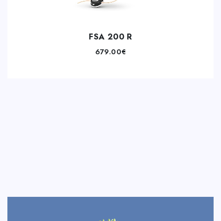
FSA 200 R
679.00
€