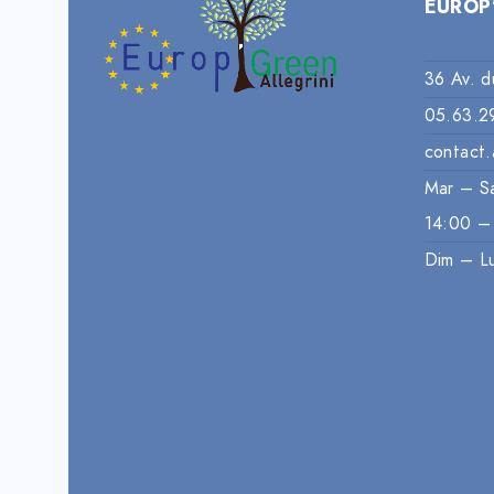
EUROP
36 Av. d
05.63.2
contact.
Mar – S
14:00 –
Dim – L