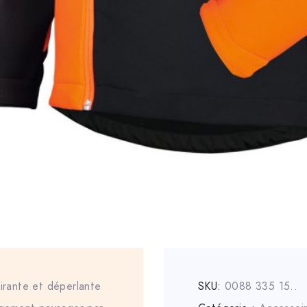
pirante et déperlante
SKU:
0088 335 15..