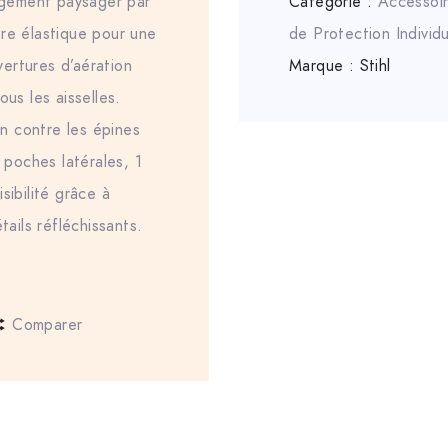
nagement paysager par
Catégorie :
Accessoi
ère élastique pour une
de Protection Individu
ertures d’aération
Marque :
Stihl
ous les aisselles.
n contre les épines
2 poches latérales, 1
sibilité grâce à
tails réfléchissants.
Comparer