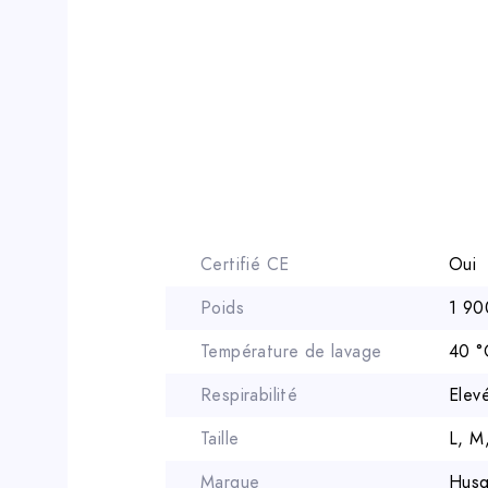
Certifié CE
Oui
Poids
1 90
Température de lavage
40 °
Respirabilité
Elev
Taille
L, M
Marque
Husq