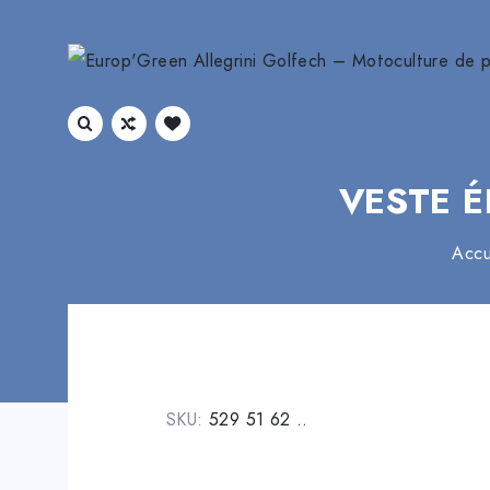
VESTE 
Accu
SKU:
529 51 62 ..