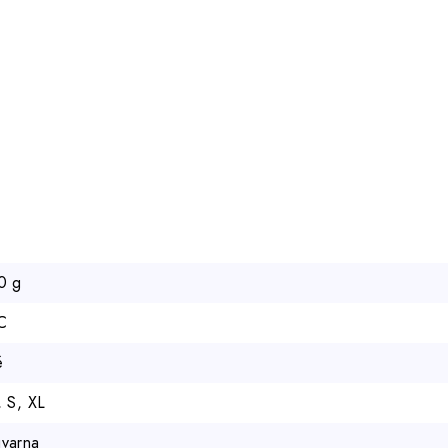
0 g
C
é
, S, XL
varna