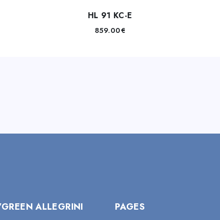
HL 91 KC-E
859.00
€
’GREEN ALLEGRINI
PAGES