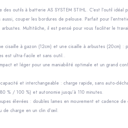
es outils à batterie AS SYSTEM STIHL. C’est l’outil idéal pou
s aussi, couper les bordures de pelouse. Parfait pour l’entreti
 arbustes. Multitâche, il est pensé pour vous faciliter le trav
une cisaille à gazon (12cm) et une cisaille à arbustes (20cm) : 
 est ultra-facile et sans outil..
pact et léger pour une maniabilité optimale et un grand confo
 capacité et interchangeable : charge rapide, sans auto-déch
80 % / 100 %) et autonomie jusqu’à 110 minutes.
coupes élevées : doubles lames en mouvement et cadence de
au de charge en un clin d’œil.