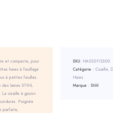
gère et compacte, pour
SKU:
HA030113500
ites haies à feuillage
Catégorie :
Cisaille
,
D
x à petites feuilles.
Haies
ie des lames STIHL
Marque :
Stihl
. La cisaille à gazon
bordures. Poignée
 parfaite,