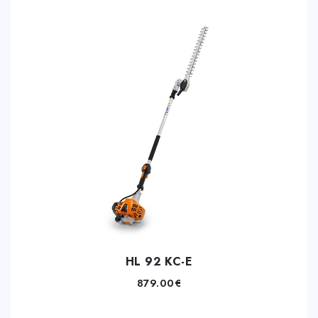
HL 92 KC-E
879.00
€