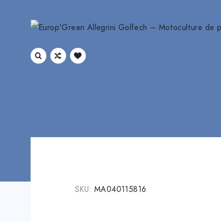
SKU:
MA040115816