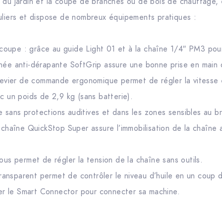
 du jardin et la coupe de branches ou de bois de chauffage, e
uliers et dispose de nombreux équipements pratiques :
oupe : grâce au guide Light 01 et à la chaîne 1/4″ PM3 pou
gnée anti-dérapante SoftGrip assure une bonne prise en main
 levier de commande ergonomique permet de régler la vitesse 
ec un poids de 2,9 kg (sans batterie).
ble sans protections auditives et dans les zones sensibles au br
e chaîne QuickStop Super assure l’immobilisation de la chaîne
ous permet de régler la tension de la chaîne sans outils.
 transparent permet de contrôler le niveau d’huile en un coup d
ller le Smart Connector pour connecter sa machine.