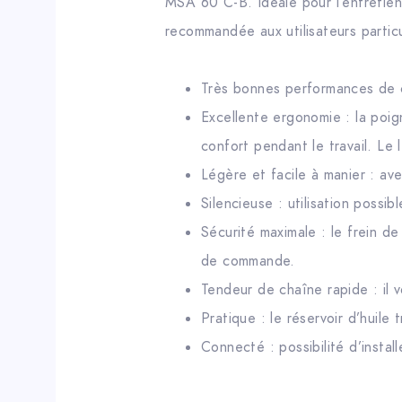
MSA 60 C-B. Idéale pour l’entretien
recommandée aux utilisateurs partic
Très bonnes performances de c
Excellente ergonomie : la poi
confort pendant le travail. Le
Légère et facile à manier : av
Silencieuse : utilisation possi
Sécurité maximale : le frein d
de commande.
Tendeur de chaîne rapide : il v
Pratique : le réservoir d’huile
Connecté : possibilité d’insta