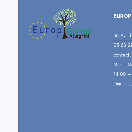
EUROP
36 Av. d
05.63.2
contact.
Mar – S
14:00 –
Dim – L