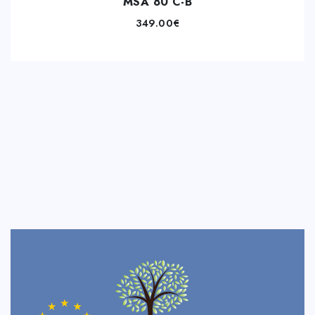
MSA 80 C-B
349.00
€