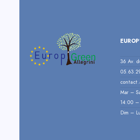
EUROP
36 Av. d
05.63.2
contact.
Mar – S
14:00 –
Dim – L