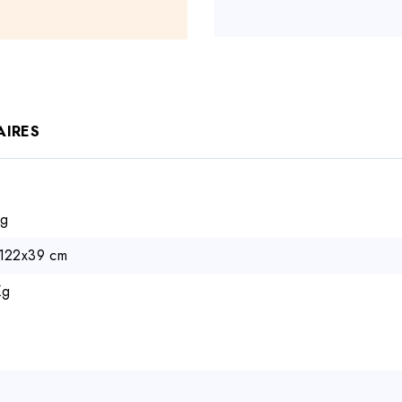
AIRES
g
122x39 cm
Kg