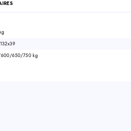
AIRES
kg
132x39
/600/650/750 kg