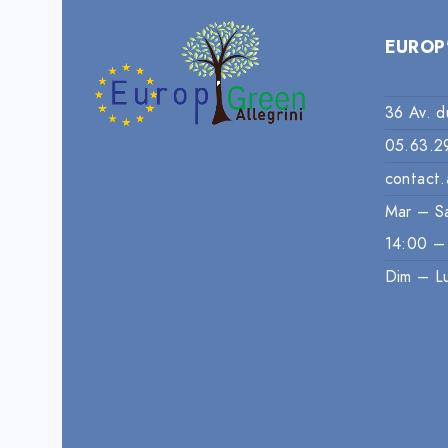
EUROP
36 Av. d
05.63.2
contact.
Mar – S
14:00 –
Dim – L