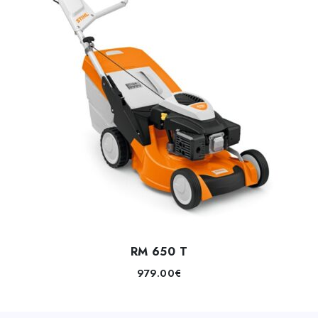
RM 650 T
979.00
€