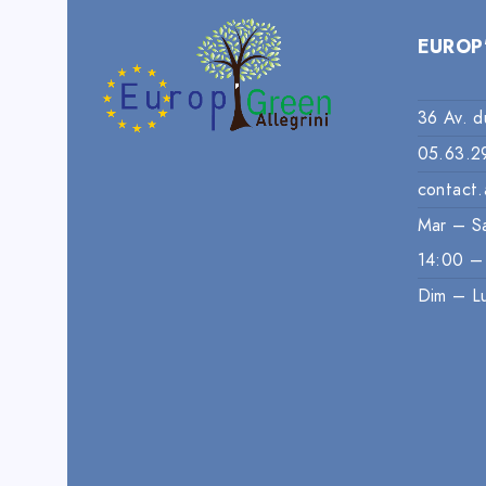
EUROP
36 Av. d
05.63.2
contact.
Mar – S
14:00 –
Dim – L