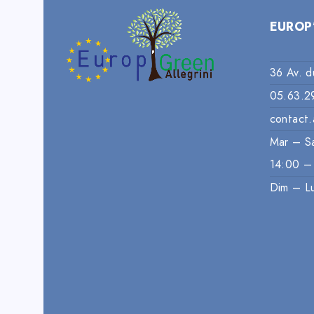
EUROP
36 Av. d
05.63.2
contact.
Mar – S
14:00 –
Dim – L