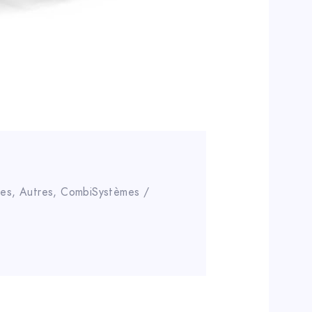
res
,
Autres
,
CombiSystèmes /