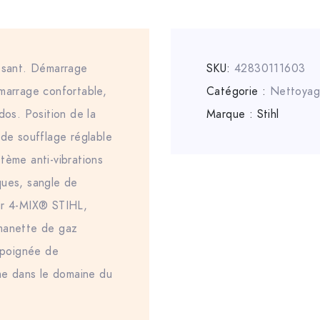
issant. Démarrage
SKU:
42830111603
émarrage confortable,
Catégorie :
Nettoyag
dos. Position de la
Marque :
Stihl
 de soufflage réglable
tème anti-vibrations
ques, sangle de
ur 4-MIX® STIHL,
 manette de gaz
, poignée de
ime dans le domaine du