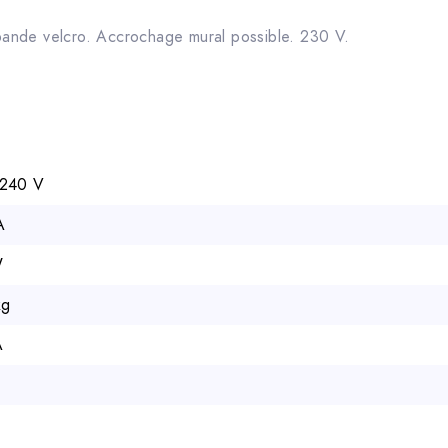
ande velcro. Accrochage mural possible. 230 V.
240 V
A
W
kg
A