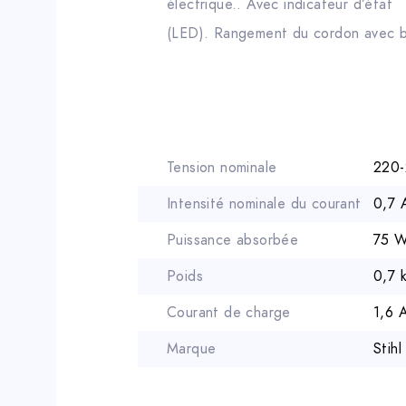
électrique.. Avec indicateur d’état
(LED). Rangement du cordon avec b
Tension nominale
220-
Intensité nominale du courant
0,7 
Puissance absorbée
75 
Poids
0,7 
Courant de charge
1,6 
Marque
Stihl