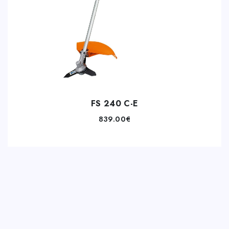
FS 240 C-E
839.00
€