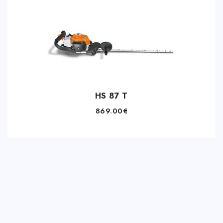
HS 87 T
869.00
€