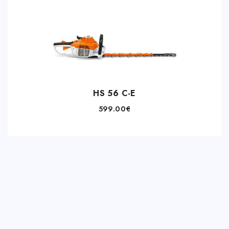
HS 56 C-E
599.00
€