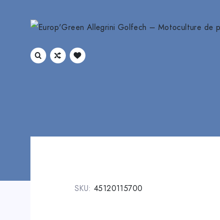
SKU:
45120115700