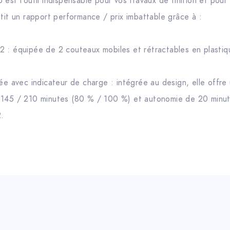
est l’outil indispensable pour vos travaux de finition et pour
tit un rapport performance / prix imbattable grâce à :
 : équipée de 2 couteaux mobiles et rétractables en plastique
rée avec indicateur de charge : intégrée au design, elle offre
 145 / 210 minutes (80 % / 100 %) et autonomie de 20 minu
2.