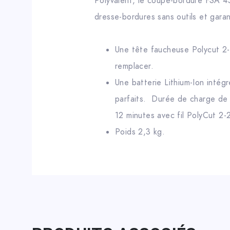
Polyvalent, le coupe-bordure FSA 45 
dresse-bordures sans outils et garan
Une tête faucheuse Polycut 2-2
remplacer.
Une batterie Lithium-Ion intég
parfaits. Durée de charge de
12 minutes avec fil PolyCut 2-
Poids 2,3 kg.