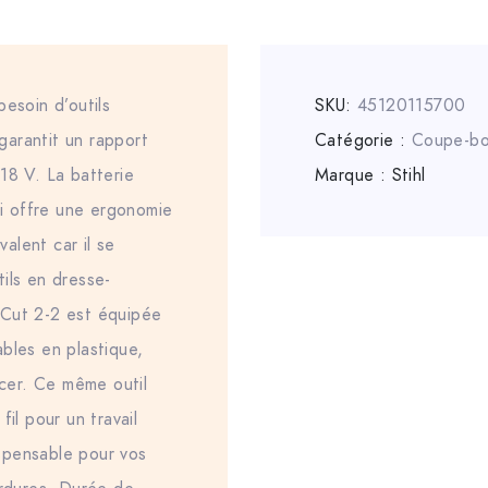
esoin d’outils
SKU:
45120115700
arantit un rapport
Catégorie :
Coupe-bo
18 V. La batterie
Marque :
Stihl
ui offre une ergonomie
valent car il se
ils en dresse-
yCut 2-2 est équipée
bles en plastique,
acer. Ce même outil
il pour un travail
dispensable pour vos