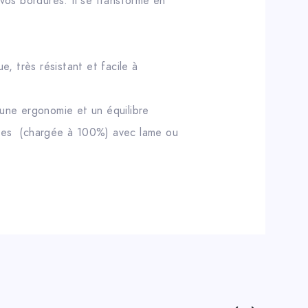
 vos bordures. Il se transforme en
, très résistant et facile à
 une ergonomie et un équilibre
tes (chargée à 100%) avec lame ou