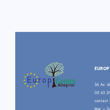
EUROP
36 Av. d
05.63.2
contact.
Mar – S