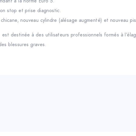
ondant à la norme Euro 5.
on stop et prise diagnostic.
e chicane, nouveau cylindre (alésage augmenté) et nouveau pi
st destinée à des utilisateurs professionnels formés à l’élaga
des blessures graves.