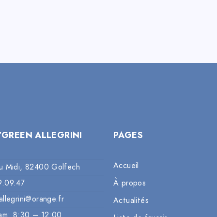
’GREEN ALLEGRINI
PAGES
Accueil
u Midi, 82400 Golfech
9.09.47
À propos
allegrini@orange.fr
Actualités
am: 8:30 – 12:00