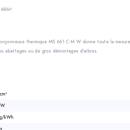
 débit
a tronçonneuse thermique MS 661 C-M W donne toute la mesur
ros abattages ou de gros démontages d’arbres.
 cm³
kW
 g/kWh
kg