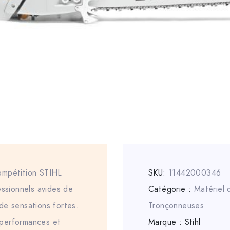
ompétition STIHL
SKU:
11442000346
sionnels avides de
Catégorie :
Matériel
de sensations fortes.
Tronçonneuses
performances et
Marque :
Stihl