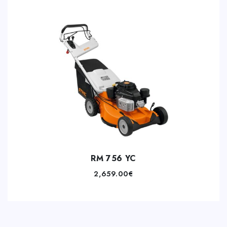
RM 756 YC
2,659.00
€