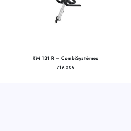
KM 131 R – CombiSystèmes
719.00
€