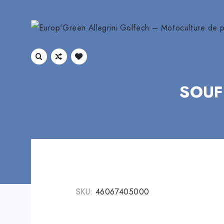
SOUF
SKU:
46067405000