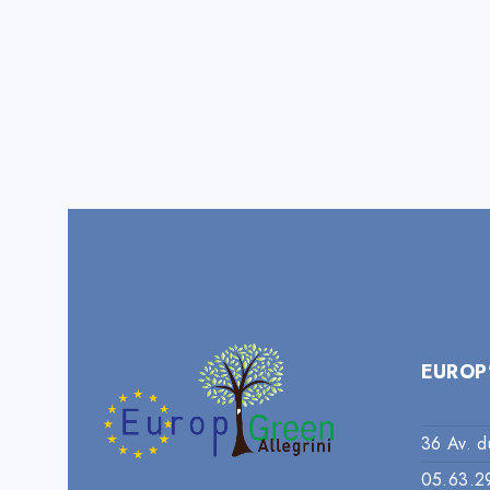
EUROP
36 Av. d
05.63.2