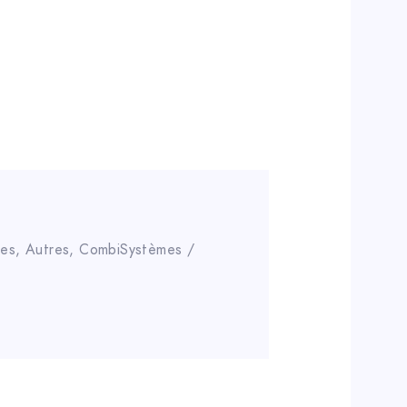
res
,
Autres
,
CombiSystèmes /