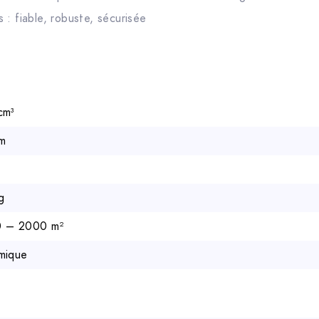
 : fiable, robuste, sécurisée
cm³
m
g
 – 2000 m²
mique