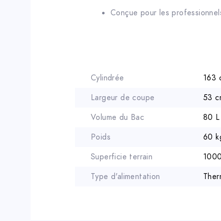
Conçue pour les professionnels
Cylindrée
163 
Largeur de coupe
53 c
Volume du Bac
80 L
Poids
60 k
Superficie terrain
1000
Type d'alimentation
Ther