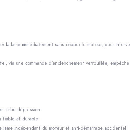
.
r la lame immédiatement sans couper le moteur, pour interven
ntel, via une commande d’enclenchement verrouillée, empêche
r turbo dépression
s fiable et durable
de lame indépendant du moteur et anti-démarrage accidentel