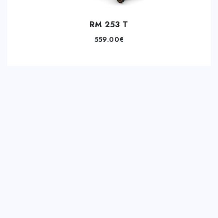
RM 253 T
559.00
€