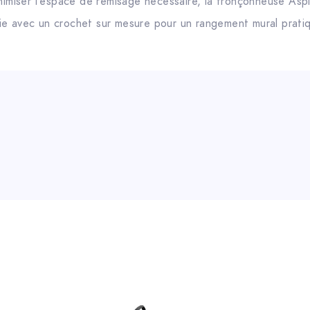
inimiser l’espace de remisage nécessaire, la tronçonneuse Asp
ie avec un crochet sur mesure pour un rangement mural prati