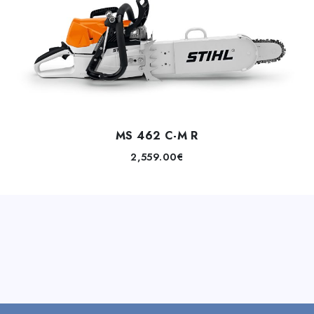
MS 462 C-M R
2,559.00
€