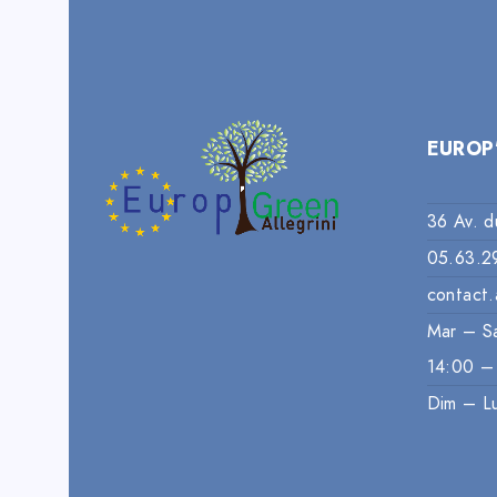
EUROP
36 Av. d
05.63.2
contact.
Mar – S
14:00 –
Dim – L