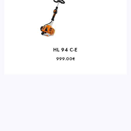
HL 94 C-E
999.00
€