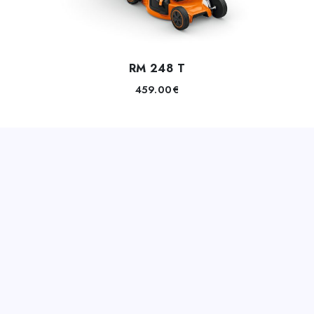
RM 248 T
459.00
€