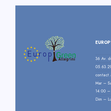
EUROP
36 Av. d
05.63.2
contact.
Mar – S
14:00 –
Dim – L