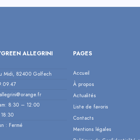
’GREEN ALLEGRINI
PAGES
Accueil
u Midi, 82400 Golfech
9.09.47
À propos
allegrini@orange.fr
Actualités
am: 8:30 – 12:00
Liste de favoris
 18:30
Contacts
un : Fermé
Mentions légales